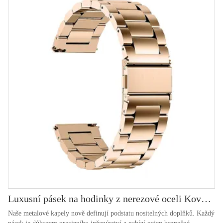
Luxusní pásek na hodinky z nerezové oceli Kovový pásek
Naše metalové kapely nově definují podstatu nositelných doplňků. Každý