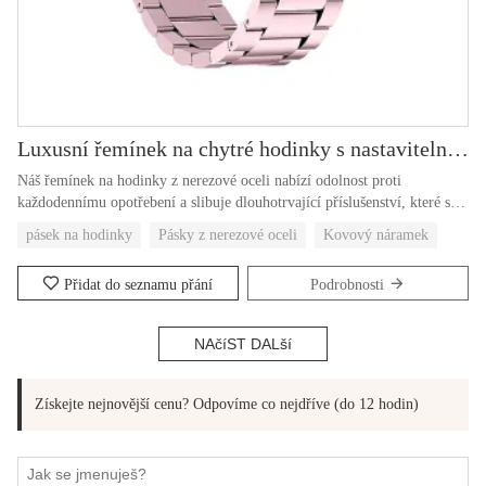
Luxusní řemínek na chytré hodinky s nastavitelným poutkem z nerezové oceli 20 22 mm
Náš řemínek na hodinky z nerezové oceli nabízí odolnost proti
každodennímu opotřebení a slibuje dlouhotrvající příslušenství, které si v
průběhu času zachová svůj lesk a strukturální integritu.
pásek na hodinky
Pásky z nerezové oceli
Kovový náramek
Přidat do seznamu přání
Podrobnosti
NAčíST DALší
Získejte nejnovější cenu? Odpovíme co nejdříve (do 12 hodin)